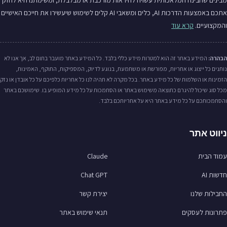
מבינים שהבינה המלאכותית עשויה להיראות מורכבת או מבלבלת, ומשימתנו היא לחזק
אתכם באמצעות הדרכות AI, כלים ומשאבי AI קלים לשימוש שיעשירו את חייכם האישיים
והמקצועיים.
קרא עוד
הבהרה:
המידע באתר זה הוא למטרות מידע כללי בלבד. כל המידע באתר מועבר בתום לב, אך אנו לא
נותנים כל ייצוג או אחריות, מפורשת או משתמעת, בנוגע לדיוק, המספיקות, התוקף, האמינות,
הזמינות או השלמות של כל מידע באתר. בכל מקרה לא תהיה לנו כל אחריות כלפיכם על כל אובדן או נזק
מכל סוג שיכול להיגרם כתוצאה משימוש באתר או הסתמכות על כל מידע המופיע בו. שימושכם באתר
והסתמכותכם על כל מידע באתר היא על אחריותכם בלבד.
ניווט אתר
עמוד הבית
Claude
חדשות AI
Chat GPT
החבילות שלנו
יצירת קשר
פתרונות לעסקים
תנאי שימוש באתר