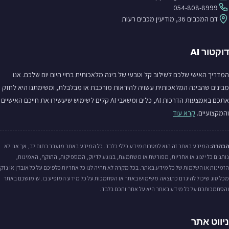
054-808-8999
דם המכבים 36, מודיעין מכבים רעות
דוקטור AI
המדריך האישי שלכם לשילוב קל וטבעי של בינה מלאכותית בחיי היום יום שלכם. אנו
מבינים שהבינה המלאכותית עשויה להיראות מורכבת או מבלבלת, ומשימתנו היא לחזק
אתכם באמצעות הדרכות AI, כלים ומשאבי AI קלים לשימוש שיעשירו את חייכם האישיים
והמקצועיים.
קרא עוד
הבהרה:
המידע באתר זה הוא למטרות מידע כללי בלבד. כל המידע באתר מועבר בתום לב, אך אנו לא
נותנים כל ייצוג או אחריות, מפורשת או משתמעת, בנוגע לדיוק, המספיקות, התוקף, האמינות,
הזמינות או השלמות של כל מידע באתר. בכל מקרה לא תהיה לנו כל אחריות כלפיכם על כל אובדן או נזק
מכל סוג שיכול להיגרם כתוצאה משימוש באתר או הסתמכות על כל מידע המופיע בו. שימושכם באתר
והסתמכותכם על כל מידע באתר היא על אחריותכם בלבד.
ניווט אתר