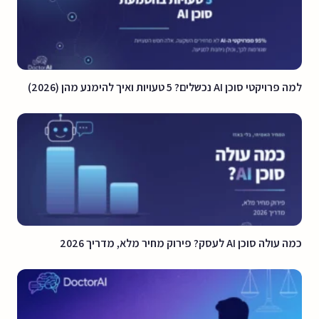
למה פרויקטי סוכן AI נכשלים? 5 טעויות ואיך להימנע מהן (2026)
כמה עולה סוכן AI לעסק? פירוק מחיר מלא, מדריך 2026