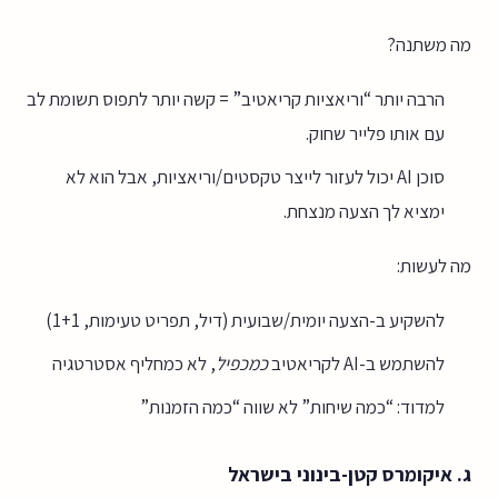
מה משתנה?
הרבה יותר “וריאציות קריאטיב” = קשה יותר לתפוס תשומת לב
עם אותו פלייר שחוק.
סוכן AI יכול לעזור לייצר טקסטים/וריאציות, אבל הוא לא
ימציא לך הצעה מנצחת.
מה לעשות:
להשקיע ב-הצעה יומית/שבועית (דיל, תפריט טעימות, 1+1)
להשתמש ב-AI לקריאטיב
כמכפיל
, לא כמחליף אסטרטגיה
למדוד: “כמה שיחות” לא שווה “כמה הזמנות”
ג. איקומרס קטן-בינוני בישראל