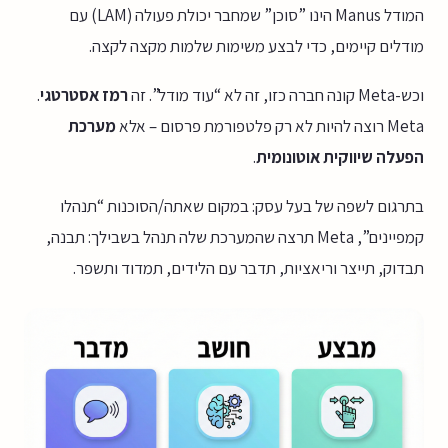
המודל Manus הינו ”סוכן” שמחבר יכולת פעולה (LAM) עם
מודלים קיימים, כדי לבצע משימות שלמות מקצה לקצה.
וכש-Meta קונה חברה כזו, זה לא “עוד מודל”. זה
רמז אסטרטגי
.
Meta רוצה להיות לא רק פלטפורמת פרסום – אלא
מערכת
הפעלה שיווקית אוטונומית
.
בתרגום לשפה של בעל עסק: במקום שאתה/הסוכנות “תנהלו
קמפיינים”, Meta תרצה שהמערכת שלה תנהל בשבילך: תבנה,
תבדוק, תייצר וריאציות, תדבר עם הלידים, תמדוד ותשפר.