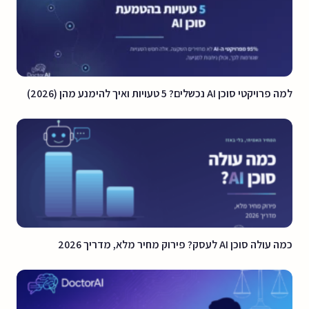
למה פרויקטי סוכן AI נכשלים? 5 טעויות ואיך להימנע מהן (2026)
כמה עולה סוכן AI לעסק? פירוק מחיר מלא, מדריך 2026