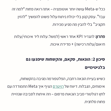
ככל ש-Meta עושה יותר אוטומציה – אתה רואה פחות “למה זה
עבד”. עסק קטן בלי יכולת ניתוח עלול פשוט להמשיך “להזין
תקציב” בלי להבין מה מניע מכירות.
פתרון:
להגדיר KPI אחד ראשי (למשל: עלות ליד איכותי/עלות
תיאום/עלות רכישה) + מדידת איכות.
סיכון 2: הונאות, סקאם, והקשחות שיפגעו גם
בלגיטימיים
כשיש בעיית הונאה רחבה, הפלטפורמה מגיבה בהקשחות,
אימותים, הגבלות. דיווח של
רויטרס
הציף איך Meta התמודדה עם
לחץ רגולטורי סביב הונאות פרסום – וזה איתות לסביבה שנהיית
פחות סלחנית.