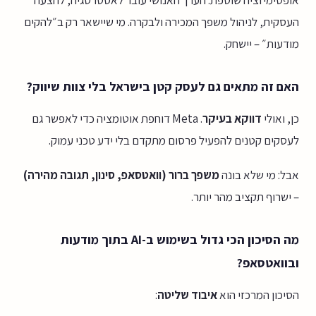
אופטימיזציה שוטפת. הערך האנושי עובר לאסטרטגיה, להצעה
העסקית, לניהול משפך המכירה ולבקרה. מי שיישאר רק ב״להקים
מודעות״ – יישחק.
האם זה מתאים גם לעסק קטן בישראל בלי צוות שיווק?
כן, ואולי
דווקא בעיקר
. Meta דוחפת אוטומציה כדי לאפשר גם
לעסקים קטנים להפעיל פרסום מתקדם בלי ידע טכני עמוק.
אבל: מי שלא בונה
משפך ברור (וואטסאפ, סינון, תגובה מהירה)
– ישרוף תקציב מהר יותר.
מה הסיכון הכי גדול בשימוש ב-AI בתוך מודעות
ובוואטסאפ?
הסיכון המרכזי הוא
איבוד שליטה
: