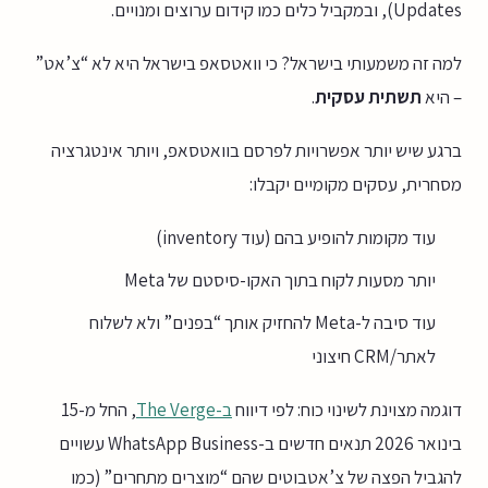
Updates), ובמקביל כלים כמו קידום ערוצים ומנויים.
למה זה משמעותי בישראל? כי וואטסאפ בישראל היא לא “צ’אט”
– היא
תשתית עסקית
.
ברגע שיש יותר אפשרויות לפרסם בוואטסאפ, ויותר אינטגרציה
מסחרית, עסקים מקומיים יקבלו:
עוד מקומות להופיע בהם (עוד inventory)
יותר מסעות לקוח בתוך האקו-סיסטם של Meta
עוד סיבה ל-Meta להחזיק אותך “בפנים” ולא לשלוח
לאתר/CRM חיצוני
דוגמה מצוינת לשינוי כוח: לפי דיווח
ב-The Verge
, החל מ-15
בינואר 2026 תנאים חדשים ב-WhatsApp Business עשויים
להגביל הפצה של צ’אטבוטים שהם “מוצרים מתחרים” (כמו