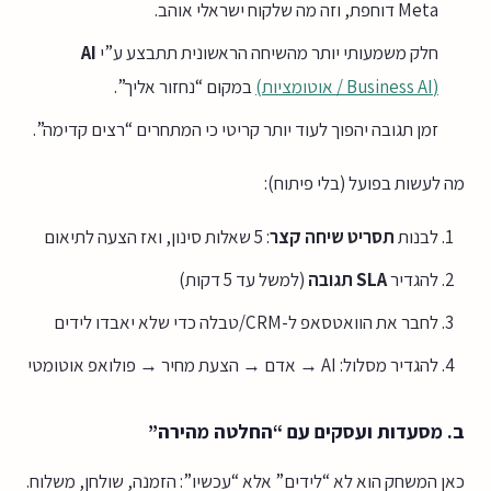
Meta דוחפת, וזה מה שלקוח ישראלי אוהב.
חלק משמעותי יותר מהשיחה הראשונית תתבצע ע”י
AI
(Business AI / אוטומציות)
במקום “נחזור אליך”.
זמן תגובה יהפוך לעוד יותר קריטי כי המתחרים “רצים קדימה”.
מה לעשות בפועל (בלי פיתוח):
לבנות
תסריט שיחה קצר
: 5 שאלות סינון, ואז הצעה לתיאום
להגדיר
SLA תגובה
(למשל עד 5 דקות)
לחבר את הוואטסאפ ל-CRM/טבלה כדי שלא יאבדו לידים
להגדיר מסלול: AI → אדם → הצעת מחיר → פולואפ אוטומטי
ב. מסעדות ועסקים עם “החלטה מהירה”
כאן המשחק הוא לא “לידים” אלא “עכשיו”: הזמנה, שולחן, משלוח.