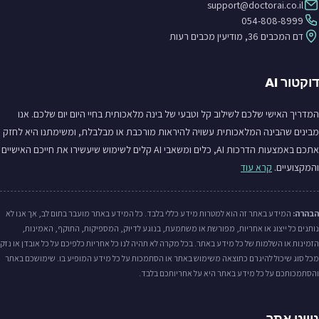
support@doctorai.co.il
054-808-8999
דם המכבים 36, מודיעין מכבים רעות
דוקטור AI
המדריך האישי שלכם לשילוב קל וטבעי של בינה מלאכותית בחיי היום יום שלכם. אנו
מבינים שהבינה המלאכותית עשויה להיראות מורכבת או מבלבלת, ומשימתנו היא לחזק
אתכם באמצעות הדרכות AI, כלים ומשאבי AI קלים לשימוש שיעשירו את חייכם האישיים
והמקצועיים.
קרא עוד
הבהרה:
המידע באתר זה הוא למטרות מידע כללי בלבד. כל המידע באתר מועבר בתום לב, אך אנו לא
נותנים כל ייצוג או אחריות, מפורשת או משתמעת, בנוגע לדיוק, המספיקות, התוקף, האמינות,
הזמינות או השלמות של כל מידע באתר. בכל מקרה לא תהיה לנו כל אחריות כלפיכם על כל אובדן או נזק
מכל סוג שיכול להיגרם כתוצאה משימוש באתר או הסתמכות על כל מידע המופיע בו. שימושכם באתר
והסתמכותכם על כל מידע באתר היא על אחריותכם בלבד.
ניווט אתר