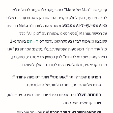
עד עכשיו, “ה-AI של Meta” היה בעיקר כלי שעוזר להחליט למי
להציג מודעה, ואיך לחלק תקציב. החדשות הן שאנחנו עוברים שלב:
מ-AI שמייעץ- ל-AI שמבצע
. ומהר מאוד. לאחרונה Meta הודיעה
על רכישת Manus (סטארטאפ שמזוהה עם “סוכן AI” כללי
שמבצע משימות לבד) בעסקה שמוערכת לפי
דיווחים
ביותר מ-2
מיליארד דולר. המשמעות העסקית לבעלי עסקים: המרחק בין “אני
רוצה קמפיין שמביא לקוחות” לבין קמפיין שבאמת רץ, מתעדכן,
מייצר קריאטיב, ומנהל שיחה עם לקוחות – הולך להיעלם.
הפרסום יהפוך ליותר “אוטומטי” ויותר “קופסה שחורה”
:
פחות שליטה ידנית, יותר החלטות של האלגוריתם.
התחרות תעלה
כי המחסום הטכני יורד: יותר מפרסמים ייכנסו,
ויותר קריאטיב יופק מהר.
וואטסאפ יהפוך לעוד יותר מרכזי
(וגם עם יותר אופציות