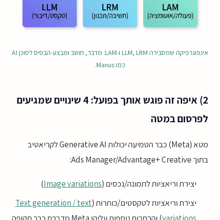
אינפוגרפיקה שמסבירה LLM, LRM ו-LAM: מדבר, חושב ומבצע-הבסיס לסוכן AI
כמו Manus.
2) איפה זה פוגש אותך בפועל: 4 שינויים שמגיעים
לפרסום במטה
מטא (Meta) כבר הטמיעה יכולות Generative AI לקריאטיב
בתוך Ads Manager/Advantage+ Creative:
יצירת וריאציות לתמונה/נכסים (
Image variations
)
יצירת וריאציות לטקסטים/כותרות (
Text generation / text
variations
) והרחבות נוספות עליהן Meta מדברת כבר תקופה