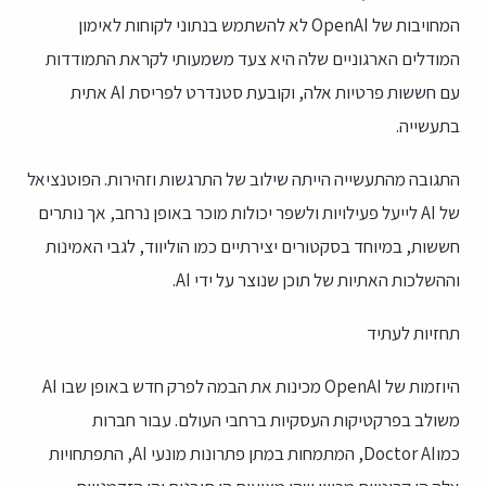
המחויבות של OpenAI לא להשתמש בנתוני לקוחות לאימון
המודלים הארגוניים שלה היא צעד משמעותי לקראת התמודדות
עם חששות פרטיות אלה, וקובעת סטנדרט לפריסת AI אתית
בתעשייה.
התגובה מהתעשייה הייתה שילוב של התרגשות וזהירות. הפוטנציאל
של AI לייעל פעילויות ולשפר יכולות מוכר באופן נרחב, אך נותרים
חששות, במיוחד בסקטורים יצירתיים כמו הוליווד, לגבי האמינות
וההשלכות האתיות של תוכן שנוצר על ידי AI.
תחזיות לעתיד
היוזמות של OpenAI מכינות את הבמה לפרק חדש באופן שבו AI
משולב בפרקטיקות העסקיות ברחבי העולם. עבור חברות
כמוDoctor AI, המתמחות במתן פתרונות מונעי AI, התפתחויות