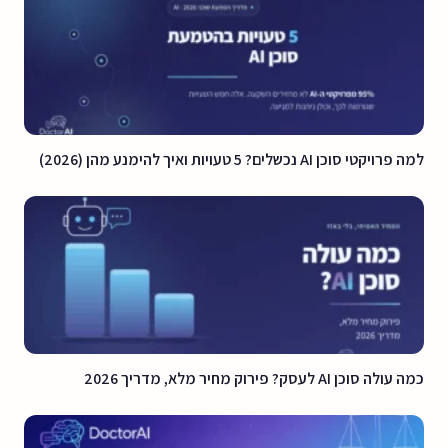
למה פרויקטי סוכן AI נכשלים? 5 טעויות ואיך להימנע מהן (2026)
כמה עולה סוכן AI לעסק? פירוק מחיר מלא, מדריך 2026