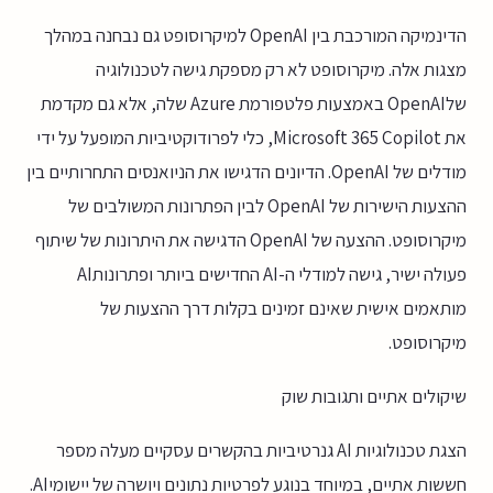
הדינמיקה המורכבת בין OpenAI למיקרוסופט גם נבחנה במהלך
מצגות אלה. מיקרוסופט לא רק מספקת גישה לטכנולוגיה
שלOpenAI באמצעות פלטפורמת Azure שלה, אלא גם מקדמת
את Microsoft 365 Copilot, כלי לפרודוקטיביות המופעל על ידי
מודלים של OpenAI. הדיונים הדגישו את הניואנסים התחרותיים בין
ההצעות הישירות של OpenAI לבין הפתרונות המשולבים של
מיקרוסופט. ההצעה של OpenAI הדגישה את היתרונות של שיתוף
פעולה ישיר, גישה למודלי ה-AI החדישים ביותר ופתרונותAI
מותאמים אישית שאינם זמינים בקלות דרך ההצעות של
מיקרוסופט.
שיקולים אתיים ותגובות שוק
הצגת טכנולוגיות AI גנרטיביות בהקשרים עסקיים מעלה מספר
חששות אתיים, במיוחד בנוגע לפרטיות נתונים ויושרה של יישומיAI.