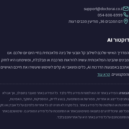
support@doctorai.co.il
054-808-8999
דם המכבים 36, מודיעין מכבים רעות
דוקטור AI
המדריך האישי שלכם לשילוב קל וטבעי של בינה מלאכותית בחיי היום יום שלכם. אנו
מבינים שהבינה המלאכותית עשויה להיראות מורכבת או מבלבלת, ומשימתנו היא לחזק
אתכם באמצעות הדרכות AI, כלים ומשאבי AI קלים לשימוש שיעשירו את חייכם האישיים
והמקצועיים.
קרא עוד
הבהרה:
המידע באתר זה הוא למטרות מידע כללי בלבד. כל המידע באתר מועבר בתום לב, אך אנו לא
נותנים כל ייצוג או אחריות, מפורשת או משתמעת, בנוגע לדיוק, המספיקות, התוקף, האמינות,
הזמינות או השלמות של כל מידע באתר. בכל מקרה לא תהיה לנו כל אחריות כלפיכם על כל אובדן או נזק
מכל סוג שיכול להיגרם כתוצאה משימוש באתר או הסתמכות על כל מידע המופיע בו. שימושכם באתר
והסתמכותכם על כל מידע באתר היא על אחריותכם בלבד.