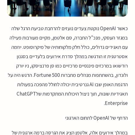
כאשר OpenAI נוקטת צעדים נועזים להרחבת טביעת הרגל שלה
במגזר העסקי, מנכ"ל החברה, סם אלטמן, מקיים מעורבות פעילה
עם תאגידים גדולים, כולל חלק מלקוחותיה של מיקרוסופט. יוזמה
אסטרטגית זו הודגשה במהלך סדרת אירועים בלעדיים בסגנון
רודשואו במרכזים פיננסיים מרכזיים כמו סן פרנציסקו, ניו יורק
ולונדון, בהשתתפות מנהלים מחברות Fortune 500. הדגש היה על
הדגמת האופן שבו AI גנרטיבית יכולה לחולל מהפכה בפעולות
תאגידיות שונות, תוך ניצול היכולות המתקדמות שלChatGPT
Enterprise.
הדחף של OpenAI לתחום הארגוני
במהלך אירועים אלה, אלטמן הציג את הגרסה ברמה ארגונית של