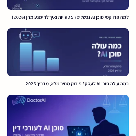
למה פרויקטי סוכן AI נכשלים? 5 טעויות ואיך להימנע מהן (2026)
כמה עולה סוכן AI לעסק? פירוק מחיר מלא, מדריך 2026