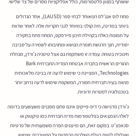
ששותף במגוון פלטפורמות, כולל אפליקציות מסרים של צד שלישי.
מחוז לוס אנג'לס המאוחד לבתי ספר (LAUSD), אחד הגדולים
ביותר במדינה, היה קולני במיוחד לגבי תקריות אלה. לאחר שדווח
על תמונות כאלה בקהילת תיכון פיירפקס, המחוז פתח בחקירה
יסודית, תוך הדגשת חומרת הנושא ומחויבותו לשמירה על סביבה
חינוכית בטוחה. עמדה זו משתקפת גם אצל טיטניה ג'ורדן, מנהלת
ההורים הראשית בחברת אבטחת המדיה החברתית Bark
Technologies, המציינת כי שימוש לרעה זה בבינה מלאכותית
מהווה בעיה חברתית חמורה, המשקפת שימוש לרעה נרחב יותר
בטכנולוגיה למטרות זדוניות.
ג'ורדן מדגישה כי דיפ-פייקים אינם סתם מסננים משעשעים בדומה
לאלה הנמצאים בפלטפורמות מדיה חברתית כמו טיקטוק או
סנאפצ'ט. במקום זאת, הם מייצגים הפרה משמעותית של פרטיות
שעלולה להיות בעלת השלכות הרסניות על המעורבים. שימוש