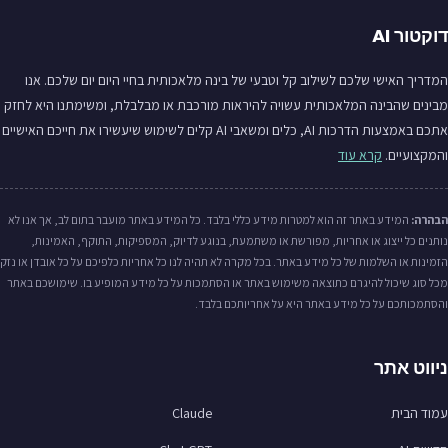
דוקטור AI
המדריך האישי שלכם לשילוב קל וטבעי של בינה מלאכותית בחיי היום יום שלכם. אנו
מבינים שהבינה המלאכותית עשויה להיראות מורכבת או מבלבלת, ומשימתנו היא לחזק
אתכם באמצעות הדרכות AI, כלים ומשאבי AI קלים לשימוש שיעשירו את חייכם האישיים
והמקצועיים.
קרא עוד
הבהרה:
המידע באתר זה הוא למטרות מידע כללי בלבד. כל המידע באתר מועבר בתום לב, אך אנו לא
נותנים כל ייצוג או אחריות, מפורשת או משתמעת, בנוגע לדיוק, המספיקות, התוקף, האמינות,
הזמינות או השלמות של כל מידע באתר. בכל מקרה לא תהיה לנו כל אחריות כלפיכם על כל אובדן או נזק
מכל סוג שיכול להיגרם כתוצאה משימוש באתר או הסתמכות על כל מידע המופיע בו. שימושכם באתר
והסתמכותכם על כל מידע באתר היא על אחריותכם בלבד.
ניווט אתר
עמוד הבית
Claude