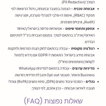
הצורך (PII Redaction).
אבטחה טכנית
– הצפנה במעבר ובמנוחה, ניהול הרשאות לפי
תפקיד (RBAC), אימות דו-שלבי למנהלי מערכת, יומני גישה
(Audit), וגיבויים מוצפנים.
אחסון ותחומי שיפוט
– אפשרויות פריסה בישראל/האיחוד
האירופי/ארה"ב בהתאם לצורך. צמצום העברות בינ"ל למינימום
הנדרש.
רגולציה מקומית
– עבודה בהתאם לחוק הגנת הפרטיות ולתקנות
אבטחת מידע בישראל. התאמות ל-GDPR אם נדרש (למשל
לקוחות/משתמשים מחו"ל).
מדיניות ערוצים
– עבודה בהתאם למדיניות WhatsApp
Business והאתר. מנגנוני Opt-out והגבלת תדירות הודעות.
נהלים
– הסכמי עיבוד נתונים (DPA), מיפוי נתונים (RoPA) ונוהלי
תגובה לאירועי אבטחה – נכין אתכם, לפי הצורך.
שאלות נפוצות (FAQ)