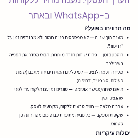
הערך העסקי: מענה מהיר ללקוחות
ב-WhatsApp ובאתר
מה תרוויחו בפועל?
מענה תוך שניות — לא מפספסים פניות חמות ולא מבזבזים זמן על
"רדיפות".
חיסכון בזמן — פחות שיחות חזרה מיותרות. הבוט מסדר את הפנייה
בשבילכם.
מסירה חכמה לנציג — לפי כללים המוגדרים יחד אתכם (שעות
פעילות, סוג פנייה, דחיפות).
תיאום שיחה/פגישה אוטומטי — סוגרים זמן עם הלקוח עוד לפני
שהנציג זמין.
עברית מלאה — חוויה טבעית ללקוח, מקצועית לעסק.
שקיפות ומעקב — כל פנייה מתועדת עם סיכום מסודר ועדכון
סטטוס.
יכולות עיקריות