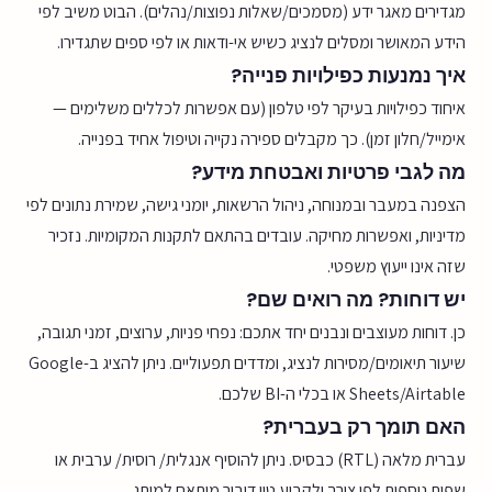
מגדירים מאגר ידע (מסמכים/שאלות נפוצות/נהלים). הבוט משיב לפי
הידע המאושר ומסלים לנציג כשיש אי-ודאות או לפי ספים שתגדירו.
איך נמנעות כפילויות פנייה?
איחוד כפילויות בעיקר לפי טלפון (עם אפשרות לכללים משלימים —
אימייל/חלון זמן). כך מקבלים ספירה נקייה וטיפול אחיד בפנייה.
מה לגבי פרטיות ואבטחת מידע?
הצפנה במעבר ובמנוחה, ניהול הרשאות, יומני גישה, שמירת נתונים לפי
מדיניות, ואפשרות מחיקה. עובדים בהתאם לתקנות המקומיות. נזכיר
שזה אינו ייעוץ משפטי.
יש דוחות? מה רואים שם?
כן. דוחות מעוצבים ונבנים יחד אתכם: נפחי פניות, ערוצים, זמני תגובה,
שיעור תיאומים/מסירות לנציג, ומדדים תפעוליים. ניתן להציג ב-Google
Sheets/Airtable או בכלי ה-BI שלכם.
האם תומך רק בעברית?
עברית מלאה (RTL) כבסיס. ניתן להוסיף אנגלית/ רוסית/ ערבית או
שפות נוספות לפי צורך ולקבוע טון דיבור מותאם למותג.