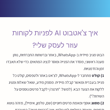
איך צ'אטבוט AI לפניות לקוחות
עוזר לעסק שלי?
הבוט מגיב מיידית ב-WhatsApp, באתר וברשתות החברתיות, נותן
מענה ראשוני, מסדר את הפנייה ומוסר לנציג המתאים. כדי שלא תאבדו
זמן והזדמנויות.
1) קולט
מתחבר ל-WhatsApp, לצ'אט באתר ולטפסים, קולט כל
פנייה בעברית ומאשר קבלה מיידית. מספק מידע, שואל שאלות ומציג
ללקוח את הצעד הבא. (למשל: "תרצה/י לקבל פרטים נוספים על
השירות?").
2) מסווג
אוסף ומאמת פרטים חיוניים (שם, טלפון, אימייל), מזהה נושא
ודחיפות, ומאחד כפילויות לפי טלפון. יוצר "כרטיס פנייה" במערכת