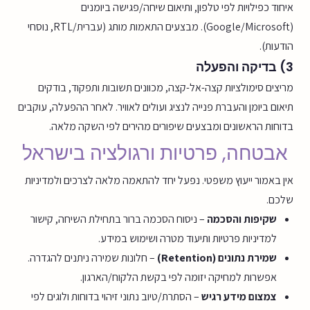
איחוד כפילויות לפי טלפון, ותיאום שיחה/פגישה ביומנים
(Google/Microsoft). מבצעים התאמות מותג (עברית/RTL, נוסחי
הודעות).
3) בדיקה והפעלה
מריצים סימולציות קצה-אל-קצה, מכוונים תשובות ותפקוד, בודקים
תיאום ביומן והעברת פנייה לנציג ועולים לאוויר. לאחר ההפעלה, עוקבים
בדוחות הראשונים ומבצעים שיפורים מהירים לפי השקה מלאה.
אבטחה, פרטיות ורגולציה בישראל
אין באמור ייעוץ משפטי. נפעל יחד להתאמה מלאה לצרכים ולמדיניות
שלכם.
שקיפות והסכמה
– ניסוח הסכמה ברור בתחילת השיחה, קישור
למדיניות פרטיות ותיעוד מטרה ושימוש במידע.
שמירת נתונים (Retention)
– חלונות שמירה ניתנים להגדרה.
אפשרות למחיקה יזומה לפי בקשת הלקוח/הארגון.
צמצום מידע רגיש
– הסתרת/טיוב נתוני זיהוי בדוחות ולוגים לפי