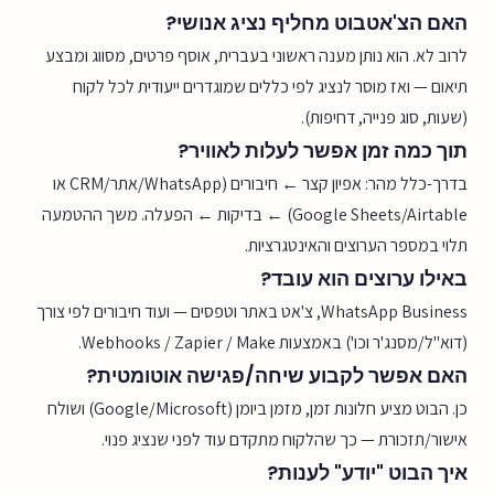
האם הצ'אטבוט מחליף נציג אנושי?
לרוב לא. הוא נותן מענה ראשוני בעברית, אוסף פרטים, מסווג ומבצע
תיאום — ואז מוסר לנציג לפי כללים שמוגדרים ייעודית לכל לקוח
(שעות, סוג פנייה, דחיפות).
תוך כמה זמן אפשר לעלות לאוויר?
בדרך-כלל מהר: אפיון קצר ← חיבורים (WhatsApp/אתר/CRM או
Google Sheets/Airtable) ← בדיקות ← הפעלה. משך ההטמעה
תלוי במספר הערוצים והאינטגרציות.
באילו ערוצים הוא עובד?
WhatsApp Business, צ'אט באתר וטפסים — ועוד חיבורים לפי צורך
(דוא"ל/מסנג'ר וכו') באמצעות Webhooks / Zapier / Make.
האם אפשר לקבוע שיחה/פגישה אוטומטית?
כן. הבוט מציע חלונות זמן, מזמן ביומן (Google/Microsoft) ושולח
אישור/תזכורת — כך שהלקוח מתקדם עוד לפני שנציג פנוי.
איך הבוט "יודע" לענות?