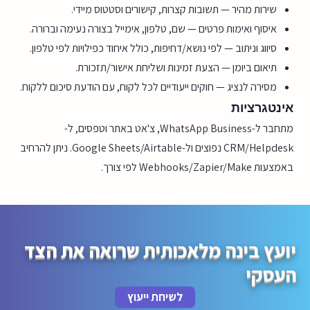
שירות מהיר — תשובות קצרות, קישורים וסטטוס מיידי.
איסוף ואימות פרטים — שם, טלפון, אימייל בצורה נעימה וברורה.
סיווג וניתוב — לפי נושא/דחיפות, כולל איחוד כפילויות לפי טלפון.
תיאום ביומן — הצעת זמינות ושליחת אישור/תזכורת.
מסירה לנציג — חוקים ייעודיים לכל לקוח, עם הודעת סיכום ללקוח.
אינטגרציות
מתחבר ל-WhatsApp Business, צ'אט באתר וטפסים, ל-
CRM/Helpdesk נפוצים ול-Google Sheets/Airtable. ניתן להרחיב
באמצעות Webhooks/Zapier/Make לפי צורך.
יועץ בינה מלאכותית שרואה את הצד
העסקי
לשיחת ייעוץ