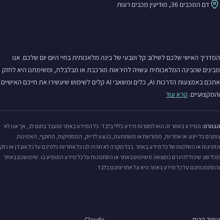
דם המכבים 36, מודיעין מכבים רעות
דוקטור AI
המדריך האישי שלכם לשילוב קל וטבעי של בינה מלאכותית בחיי היום יום שלכם. אנו
מבינים שהבינה המלאכותית עשויה להיראות מורכבת או מבלבלת, ומשימתנו היא לחזק
אתכם באמצעות הדרכות AI, כלים ומשאבי AI קלים לשימוש שיעשירו את חייכם האישיים
והמקצועיים.
קרא עוד
הבהרה:
המידע באתר זה הוא למטרות מידע כללי בלבד. כל המידע באתר מועבר בתום לב, אך אנו לא
נותנים כל ייצוג או אחריות, מפורשת או משתמעת, בנוגע לדיוק, המספיקות, התוקף, האמינות,
הזמינות או השלמות של כל מידע באתר. בכל מקרה לא תהיה לנו כל אחריות כלפיכם על כל אובדן או נזק
מכל סוג שיכול להיגרם כתוצאה משימוש באתר או הסתמכות על כל מידע המופיע בו. שימושכם באתר
והסתמכותכם על כל מידע באתר היא על אחריותכם בלבד.
ניווט אתר
עמוד הבית
Claude