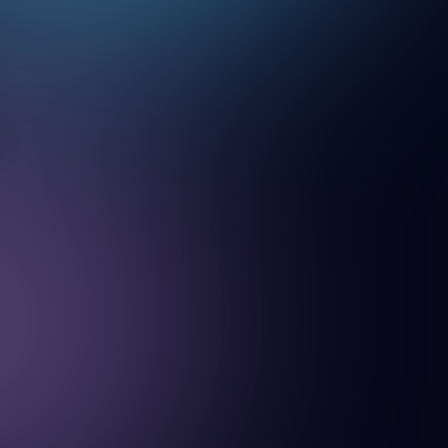
arak
Bar-
hen
AI
ULTANT
 businesses
anizations
t artificial
nce to work.
79
rganizations
in Israel