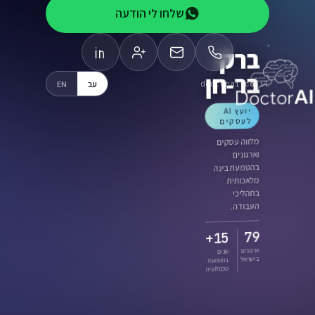
שלחו לי הודעה
B
ברק
בר-חן
עב
EN
doctorai.co.il
C
יועץ AI
לעסקים
CONS
מלווה עסקים
וארגונים
Helping
בהטמעת בינה
and org
pu
מלאכותית
intellige
בתהליכי
העבודה.
15+
79
o
15+
years in
tech
ארגונים
adoption
שנים
בישראל
בהטמעת
טכנולוגיה