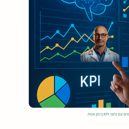
י KPI בזמן אמת