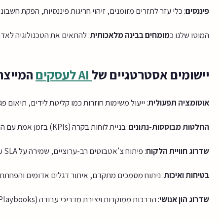
פיננסים
: כלי עזר לתזרים מזומנים, זיהוי חריגות פיננסיות, הפקת חשבוני
המוטו שלנו כ
מומחים בבינה מלאכותית
: להתאים את הטכנולוגיה לאדם
יישומים אסטרטגיים של
AI לעסקים
המייצר
אוטומציה תפעולית
: ייעול משימות חוזרות כמו קליטת לידים, תיאום פג
החלטות מבוססות-נתונים
: בניית לוחות בקרה (KPIs) בזמן אמת עם התראות חכמות.
שדרוג חוויית הלקוח
: פיתוח צ'אטבוטים רב-ערוציים, שמירה על SLA עקבי ויצירת מסעות לקוח מותאמים אישית.
בטיחות ואיכות
: ניתוח מסמכים מתקדם, איתור דגלים אדומים והפחתת טע
שדרוג הון אנושי
: הדרכות ממוקדות ויצירת מדריכי עבודה (Playbooks) לצוותים שאינם טכניים.