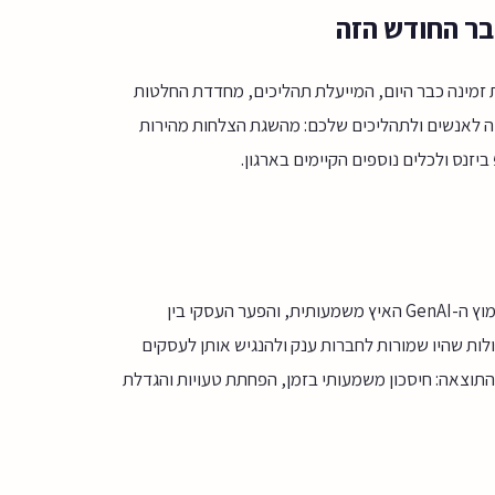
בר החודש הזה
זמינה כבר היום, המייעלת תהליכים, מחדדת החלטות
נו מתאימים את הטכנולוגיה לאנשים ולתהליכים שלכם: מהשגת הצלחות מהירות
המתפרסמות מדי יום, ברור שמאז 2021 אימוץ ה-GenAI האיץ משמעותית, והפער העסקי בין
לות שהיו שמורות לחברות ענק ולהנגיש אותן לעסקים
Low-Cod ותהליכים קלים ליישום. התוצאה: חיסכון משמעותי בזמן, הפחתת טעויות והגדלת