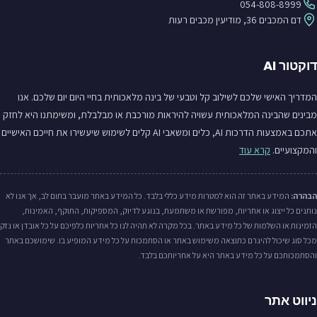
054-808-8999
דם המכבים 36, מודיעין מכבים רעות
דוקטור AI
המדריך האישי שלכם לשילוב קל וטבעי של בינה מלאכותית בחיי היום יום שלכם. אנו
מבינים שהבינה המלאכותית עשויה להיראות מורכבת או מבלבלת, ומשימתנו היא לחזק
אתכם באמצעות הדרכות AI, כלים ומשאבי AI קלים לשימוש שיעשירו את חייכם האישיים
והמקצועיים.
קרא עוד
הבהרה:
המידע באתר זה הוא למטרות מידע כללי בלבד. כל המידע באתר מועבר בתום לב, אך אנו לא
נותנים כל ייצוג או אחריות, מפורשת או משתמעת, בנוגע לדיוק, המספיקות, התוקף, האמינות,
הזמינות או השלמות של כל מידע באתר. בכל מקרה לא תהיה לנו כל אחריות כלפיכם על כל אובדן או נזק
מכל סוג שיכול להיגרם כתוצאה משימוש באתר או הסתמכות על כל מידע המופיע בו. שימושכם באתר
והסתמכותכם על כל מידע באתר היא על אחריותכם בלבד.
ניווט אתר