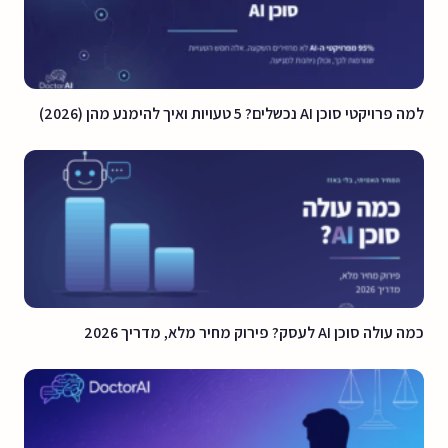
למה פרויקטי סוכן AI נכשלים? 5 טעויות ואיך להימנע מהן (2026)
כמה עולה סוכן AI לעסק? פירוק מחיר מלא, מדריך 2026