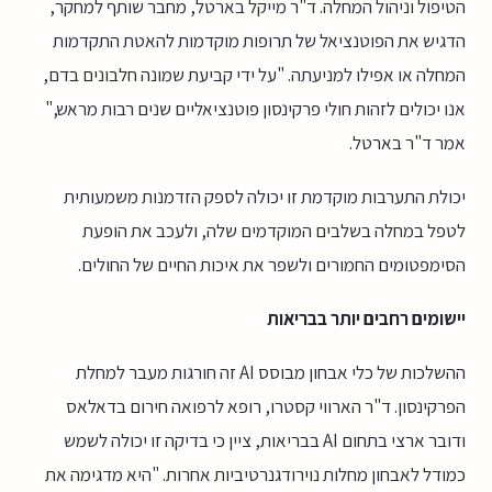
הטיפול וניהול המחלה. ד"ר מייקל בארטל, מחבר שותף למחקר,
הדגיש את הפוטנציאל של תרופות מוקדמות להאטת התקדמות
המחלה או אפילו למניעתה. "על ידי קביעת שמונה חלבונים בדם,
אנו יכולים לזהות חולי פרקינסון פוטנציאליים שנים רבות מראש,"
אמר ד"ר בארטל.
יכולת התערבות מוקדמת זו יכולה לספק הזדמנות משמעותית
לטפל במחלה בשלבים המוקדמים שלה, ולעכב את הופעת
הסימפטומים החמורים ולשפר את איכות החיים של החולים.
יישומים רחבים יותר בבריאות
ההשלכות של כלי אבחון מבוסס AI זה חורגות מעבר למחלת
הפרקינסון. ד"ר הארווי קסטרו, רופא לרפואה חירום בדאלאס
ודובר ארצי בתחום AI בבריאות, ציין כי בדיקה זו יכולה לשמש
כמודל לאבחון מחלות נוירודגנרטיביות אחרות. "היא מדגימה את