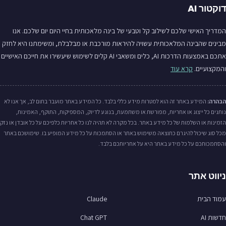
דוקטור AI
המדריך האישי שלכם לשילוב קל וטבעי של בינה מלאכותית בחיי היום יום שלכם. אנו
מבינים שהבינה המלאכותית עשויה להיראות מורכבת או מבלבלת, ומשימתנו היא לחזק
אתכם באמצעות הדרכות AI, כלים ומשאבי AI קלים לשימוש שיעשירו את חייכם האישיים
והמקצועיים.
קרא עוד
הבהרה:
המידע באתר זה הוא למטרות מידע כללי בלבד. כל המידע באתר מועבר בתום לב, אך אנו לא
נותנים כל ייצוג או אחריות, מפורשת או משתמעת, בנוגע לדיוק, המספיקות, התוקף, האמינות,
הזמינות או השלמות של כל מידע באתר. בכל מקרה לא תהיה לנו כל אחריות כלפיכם על כל אובדן או נזק
מכל סוג שיכול להיגרם כתוצאה משימוש באתר או הסתמכות על כל מידע המופיע בו. שימושכם באתר
והסתמכותכם על כל מידע באתר היא על אחריותכם בלבד.
ניווט אתר
עמוד הבית
Claude
חדשות AI
Chat GPT