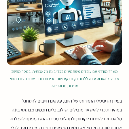
משרד מודרני עם עובדים משתמשים בכלי בינה מלאכותית. במסך מחשב
מופיע צ'אטבוט עונה ללקוחות, וברקע צוות מכירות בוחן דשבורד עם ניתוחי
מכירות מבוססי AI.
בעידן הדיגיטלי התחרותי של היום, עסקים חייבים להסתגל
במהירות כדי להישאר מובילים. שילוב כלים חכמים מבוססי בינה
מלאכותית לשירות לקוחות ולתהליכי מכירה הוא המפתח להצלחה
ארוכת טווח. החל מצ'אטבוטים המציעים תמיכה מיידית ועד לכלי