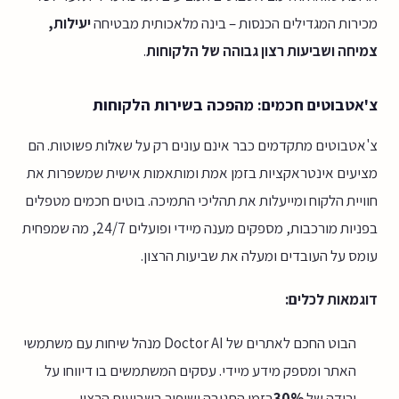
מכירות המגדילים הכנסות – בינה מלאכותית מבטיחה
יעילות,
צמיחה ושביעות רצון גבוהה של הלקוחות
.
צ'אטבוטים חכמים: מהפכה בשירות הלקוחות
צ'אטבוטים מתקדמים כבר אינם עונים רק על שאלות פשוטות. הם
מציעים אינטראקציות בזמן אמת ומותאמות אישית שמשפרות את
חוויית הלקוח ומייעלות את תהליכי התמיכה. בוטים חכמים מטפלים
בפניות מורכבות, מספקים מענה מיידי ופועלים 24/7, מה שמפחית
עומס על העובדים ומעלה את שביעות הרצון.
דוגמאות לכלים:
הבוט החכם לאתרים של Doctor AI מנהל שיחות עם משתמשי
האתר ומספק מידע מיידי. עסקים המשתמשים בו דיווחו על
ירידה של
30%
בזמן התגובה ושיפור בשביעות הרצון.