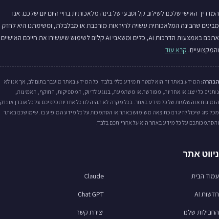
המדריך האישי שלכם לשילוב קל וטבעי של בינה מלאכותית בחיי היום יום שלכם. אנו
מבינים שהבינה המלאכותית עשויה להיראות מורכבת או מבלבלת, ומשימתנו היא לחזק
אתכם באמצעות הדרכות AI, כלים ומשאבי AI קלים לשימוש שיעשירו את חייכם האישיים
והמקצועיים.
קרא עוד
הבהרה:
המידע באתר זה הוא למטרות מידע כללי בלבד. כל המידע באתר מועבר בתום לב, אך אנו לא
נותנים כל ייצוג או אחריות, מפורשת או משתמעת, בנוגע לדיוק, המספיקות, התוקף, האמינות,
הזמינות או השלמות של כל מידע באתר. בכל מקרה לא תהיה לנו כל אחריות כלפיכם על כל אובדן או נזק
מכל סוג שיכול להיגרם כתוצאה משימוש באתר או הסתמכות על כל מידע המופיע בו. שימושכם באתר
והסתמכותכם על כל מידע באתר היא על אחריותכם בלבד.
ניווט אתר
עמוד הבית
Claude
חדשות AI
Chat GPT
החבילות שלנו
יצירת קשר