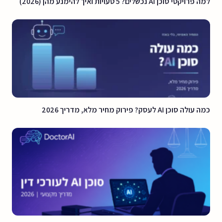
למה פרויקטי סוכן AI נכשלים? 5 טעויות ואיך להימנע מהן (2026)
כמה עולה סוכן AI לעסק? פירוק מחיר מלא, מדריך 2026