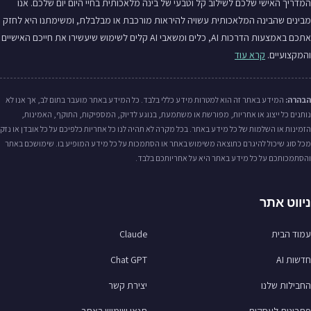
המדריך האישי שלכם לשילוב קל וטבעי של בינה מלאכותית בחיי היום יום שלכם. אנו
מבינים שהבינה המלאכותית עשויה להיראות מורכבת או מבלבלת, ומשימתנו היא לחזק
אתכם באמצעות הדרכות AI, כלים ומשאבי AI קלים לשימוש שיעשירו את חייכם האישיים
והמקצועיים.
קרא עוד
הבהרה:
המידע באתר זה הוא למטרות מידע כללי בלבד. כל המידע באתר מועבר בתום לב, אך אנו לא
נותנים כל ייצוג או אחריות, מפורשת או משתמעת, בנוגע לדיוק, המספיקות, התוקף, האמינות,
הזמינות או השלמות של כל מידע באתר. בכל מקרה לא תהיה לנו כל אחריות כלפיכם על כל אובדן או נזק
מכל סוג שיכול להיגרם כתוצאה משימוש באתר או הסתמכות על כל מידע המופיע בו. שימושכם באתר
והסתמכותכם על כל מידע באתר היא על אחריותכם בלבד.
ניווט אתר
עמוד הבית
Claude
חדשות AI
Chat GPT
החבילות שלנו
יצירת קשר
פתרונות לעסקים
תנאי שימוש באתר