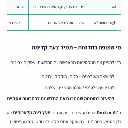
o3
ניתוחים עמוקים, משימות מורכבות
עומק
o4-mini-high
שילוב מושלם של שניהם
ביצועים מקסימל
מי שצופה בחדשות – תמיד צעד קדימה
כדי להפיק את המקסימום מהאפשרויות החדשות, עסקים צריכים:
להישאר מעודכנים – כלים, מודלים ויכולות
להבין מה רלוונטי לארגון הספציפי שלהם
להיעזר במומחה שמתרגם את החדשנות לפתרונות עסקיים
ב־
Doctor AI
אנחנו עושים בדיוק את זה.
יועץ בינה מלאכותית
לא
רק מטמיע פתרונות – גם עוקב אחרי כל מודל חדש, מבצע ניסויים,