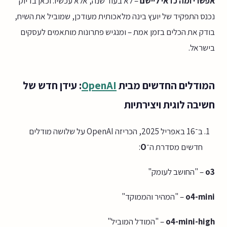
אפשרי ומה כדאי ליישם
– לא בעוד שנה, אלא עכשיו. וכאן בדיוק
נכנס התפקיד של יועץ בינה מלאכותית מעודכן, שמוביל את השיח,
בודק את הכלים בזמן אמת – ומנגיש פתרונות מותאמים לעסקים
בישראל.
המודלים החדשים מבית
OpenAI
: עידן חדש של
חשיבה לוגית ויצירתיות
ב־16 באפריל 2025, הכריזה OpenAI על שלושה מודלים
חדשים מסדרת ה־
O
:
o3
– "החושב לעומק"
o4-mini
– "המהיר והממוקד"
o4-mini-high
– "המודל המוביל"