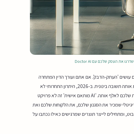
 את העסק שלכם עם Doctor AI
משתמשים ב-AI בצורה לא נכונה: הם עושים 'העתק-הדבק'. אם אתם ועורך הדין המתחרה
שלכם מזינים ל-ChatGPT את אותה השאלה הגנרית, שניכם תקבלו את אותה תשובה בינונית. ב-2026, היתרון התחרותי לא
נמצא בעצם השימוש בבינה מלאכותית, זה כבר הסטנדרט, אלא ביכולת שלכם לאלף אותה. 'AI מותאם אישית' זה לא פרויקט
 דיגיטלי שמכיר את הסגנון שלכם, את הלקוחות שלכם ואת
ובוט, ומתחילים לייצר תוצרים שמרגישים כאילו נכתבו על